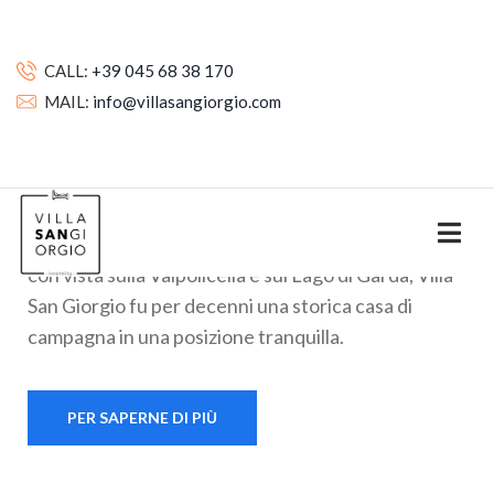
CALL:
+39 045 68 38 170
ABOUT US
MAIL:
info@villasangiorgio.com
Interni Semplici e
Confortevoli
Situata tra le verdi colline della campagna veneta,
con vista sulla Valpolicella e sul Lago di Garda, Villa
San Giorgio fu per decenni una storica casa di
campagna in una posizione tranquilla.
PER SAPERNE DI PIÙ