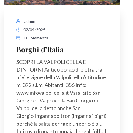
admin
02/04/2025
0 Comments
Borghi d’Italia
SCOPRI LA VALPOLICELLA E
DINTORNI Antico borgo di pietra tra
ulivi e vigne della Valpolicella Altitudine:
m. 392 s.l.m. Abitanti: 356 Info:
www.infovalpolicella.it Vai al Sito San
Giorgio di Valpolicella San Giorgio di
Valpolicella detto anche San
Giorgio Ingannapoltron (inganna i pigri),
perché la salita per raggiungerlo è più
faticosa di quanto appaia. In realtà il […]